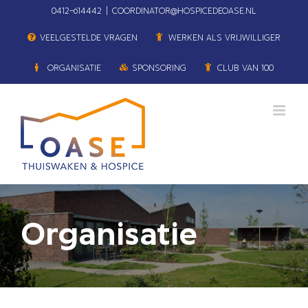
Ga
0412–614442
|
COORDINATOR@HOSPICEDEOASE.NL
naar
VEELGESTELDE VRAGEN
WERKEN ALS VRIJWILLIGER
inhoud
ORGANISATIE
SPONSORING
CLUB VAN 100
Organisatie