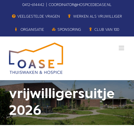
Ga
0412–614442
|
COORDINATOR@HOSPICEDEOASE.NL
naar
VEELGESTELDE VRAGEN
WERKEN ALS VRIJWILLIGER
inhoud
ORGANISATIE
SPONSORING
CLUB VAN 100
vrijwilligersuitje
2026