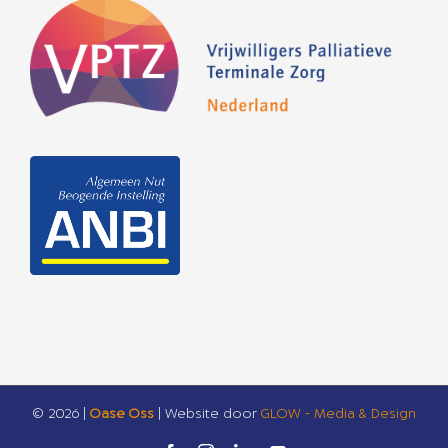
©
2026 |
Oase Oss
| Website door
GLOW - Media & Design