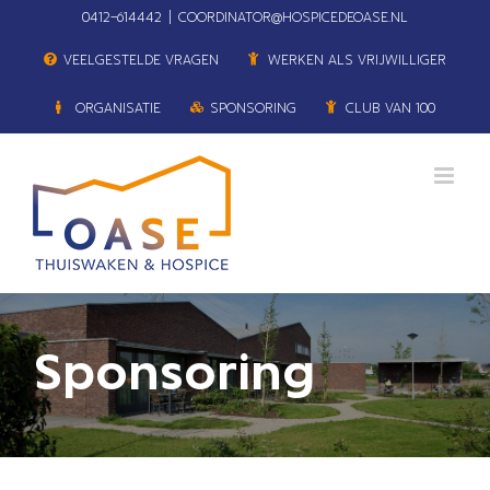
Ga
0412–614442
|
COORDINATOR@HOSPICEDEOASE.NL
naar
VEELGESTELDE VRAGEN
WERKEN ALS VRIJWILLIGER
inhoud
ORGANISATIE
SPONSORING
CLUB VAN 100
Sponsoring