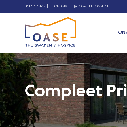
Ga
0412–614442
|
COORDINATOR@HOSPICEDEOASE.NL
naar
inhoud
ONS
Compleet Pr