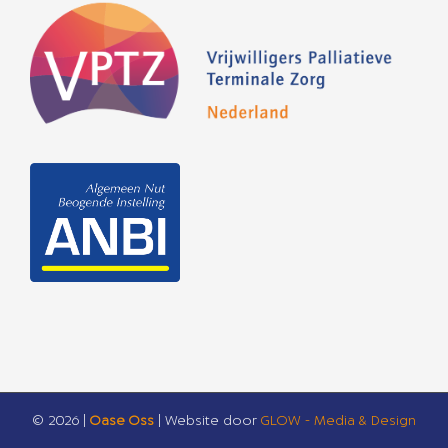
©
2026 |
Oase Oss
| Website door
GLOW - Media & Design