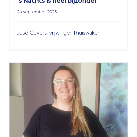
‘s Nachts is heel bijzonder
Naast mijn baan in de thuiszorg
ben ik vrijwilliger
26 september 2025
Algemeen
Hospice
Verhalen
José Govers, vrijwilliger Thuiswaken