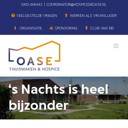
Ga
0412–614442
|
COORDINATOR@HOSPICEDEOASE.NL
naar
VEELGESTELDE VRAGEN
WERKEN ALS VRIJWILLIGER
inhoud
ORGANISATIE
SPONSORING
CLUB VAN 100
‘s Nachts is heel
bijzonder