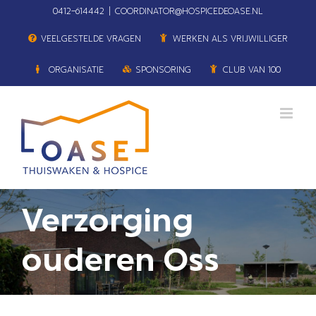
Ga
0412–614442
|
COORDINATOR@HOSPICEDEOASE.NL
naar
VEELGESTELDE VRAGEN
WERKEN ALS VRIJWILLIGER
inhoud
ORGANISATIE
SPONSORING
CLUB VAN 100
Verzorging
ouderen Oss