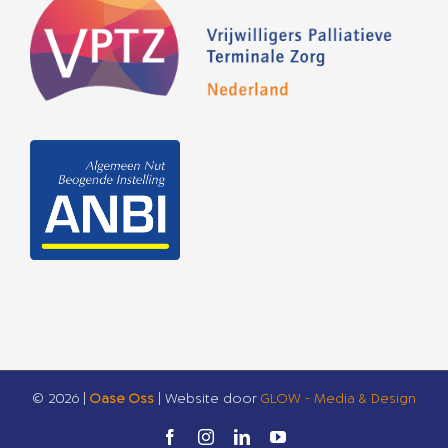
©
2026 |
Oase Oss
| Website door
GLOW - Media & Design
Facebook
Instagram
LinkedIn
YouTube