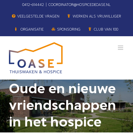
Ga
0412–614442
|
COORDINATOR@HOSPICEDEOASE.NL
naar
VEELGESTELDE VRAGEN
WERKEN ALS VRIJWILLIGER
inhoud
ORGANISATIE
SPONSORING
CLUB VAN 100
Oude en nieuwe
vriendschappen
in het hospice