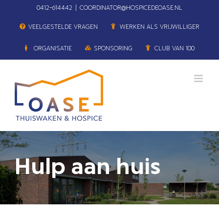
Ga
0412–614442
|
COORDINATOR@HOSPICEDEOASE.NL
naar
VEELGESTELDE VRAGEN
WERKEN ALS VRIJWILLIGER
inhoud
ORGANISATIE
SPONSORING
CLUB VAN 100
Hulp aan huis