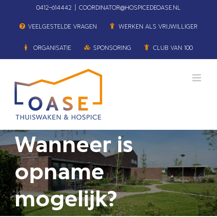
Ga
0412–614442
|
COORDINATOR@HOSPICEDEOASE.NL
naar
VEELGESTELDE VRAGEN
WERKEN ALS VRIJWILLIGER
inhoud
ORGANISATIE
SPONSORING
CLUB VAN 100
Wanneer is
opname
mogelijk?