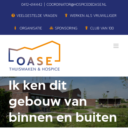
Ga
0412–614442
|
COORDINATOR@HOSPICEDEOASE.NL
naar
VEELGESTELDE VRAGEN
WERKEN ALS VRIJWILLIGER
inhoud
ORGANISATIE
SPONSORING
CLUB VAN 100
Ik ken dit
gebouw van
binnen en buiten