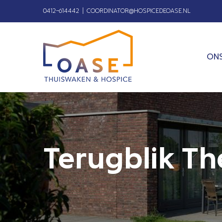
Ga
0412–614442
|
COORDINATOR@HOSPICEDEOASE.NL
naar
inhoud
ONS
Terugblik T