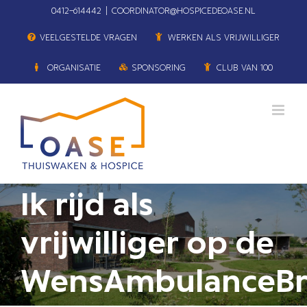
Ga
0412–614442
|
COORDINATOR@HOSPICEDEOASE.NL
naar
VEELGESTELDE VRAGEN
WERKEN ALS VRIJWILLIGER
inhoud
ORGANISATIE
SPONSORING
CLUB VAN 100
Ik rijd als
vrijwilliger op de
WensAmbulanceBr