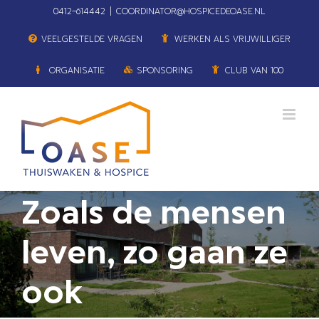
Ga
0412–614442
|
COORDINATOR@HOSPICEDEOASE.NL
naar
VEELGESTELDE VRAGEN
WERKEN ALS VRIJWILLIGER
inhoud
ORGANISATIE
SPONSORING
CLUB VAN 100
Zoals de mensen
leven, zo gaan ze
ook