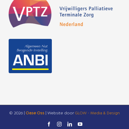
©
2026 |
Oase Oss
| Website door
GLOW - Media & Design
Facebook
Instagram
LinkedIn
YouTube