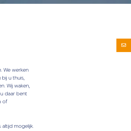
en. We werken
ij u thuis,
n. Wij waken,
 u daar bent
n of
ltijd mogelijk.