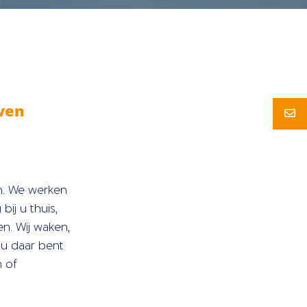
ven
en. We werken
ij u thuis,
n. Wij waken,
 u daar bent
n of