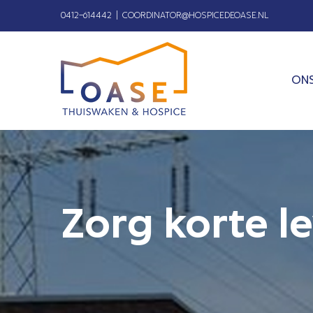
Ga
0412–614442
|
COORDINATOR@HOSPICEDEOASE.NL
naar
inhoud
ONS
Zorg korte l