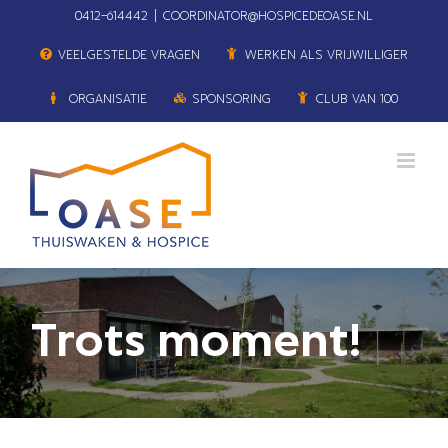
Ga
0412–614442
|
COORDINATOR@HOSPICEDEOASE.NL
naar
VEELGESTELDE VRAGEN
WERKEN ALS VRIJWILLIGER
inhoud
ORGANISATIE
SPONSORING
CLUB VAN 100
Trots moment!