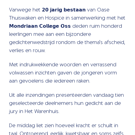
Vanwege het 𝟮𝟬 𝗷𝗮𝗿𝗶𝗴 𝗯𝗲𝘀𝘁𝗮𝗮𝗻 van Oase
Thuiswaken en Hospice in samenwerking met het
𝗠𝗼𝗻𝗱𝗿𝗶𝗮𝗮𝗻 𝗖𝗼𝗹𝗹𝗲𝗴𝗲 𝗢𝘀𝘀
deden ruim honderd
leerlingen mee aan een bijzondere
gedichtenwedstrijd rondom de thema’s afscheid,
verlies en rouw.
Met indrukwekkende woorden en verrassend
volwassen inzichten gaven de jongeren vorm
aan gevoelens die iedereen raken.
Uit alle inzendingen presenteerden vandaag tien
geselecteerde deelnemers hun gedicht aan de
jury in Het Warenhuis.
De middag liet zien hoeveel kracht er schuilt in
taal. Ontroerend, eerlijk, kwetsbaar en soms zelfs