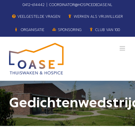
Ga
0412–614442
|
COORDINATOR@HOSPICEDEOASE.NL
naar
VEELGESTELDE VRAGEN
WERKEN ALS VRIJWILLIGER
inhoud
ORGANISATIE
SPONSORING
CLUB VAN 100
Gedichtenwedstrij