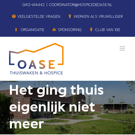
Ga
0412–614442
|
COORDINATOR@HOSPICEDEOASE.NL
naar
VEELGESTELDE VRAGEN
WERKEN ALS VRIJWILLIGER
inhoud
ORGANISATIE
SPONSORING
CLUB VAN 100
Het ging thuis
eigenlijk niet
meer