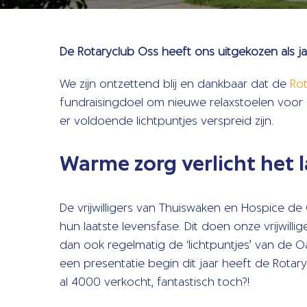
De Rotaryclub Oss heeft ons uitgekozen als ja
We zijn ontzettend blij en dankbaar dat de
Ro
fundraisingdoel om nieu
we relaxstoelen voo
er voldoende lichtpuntjes verspreid zijn.
Warme zorg verlicht het l
De vrijwilligers van Thuiswaken en Hospice d
hun laatste levensfase. Dit doen onze vrijwil
dan ook regelmatig de ‘lichtpuntjes’ van de Oa
een presentatie begin dit jaar heeft de Rotar
al 4000 verkocht, fantastisch toch?!